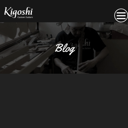
Blog
[%title%]